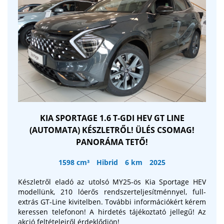
része a 12,3 colos digitális kijelző, az Apple CarPlay és
Android Auto támogatás, valamint az MG Pilot fejlett
vezetéstámogató rendszer, amelyben az adaptív
tempomattól a sávtartó asszisztensig minden a
biztonságodat szolgálja. Az elegáns fekete vagy
aranyhomok szövetkárpitozás, az automata klíma és a
hátsó légbeömlők pedig még komfortosabbá teszik az
utazást. MG HS PHEV Comfort gazdaságos,
környezetbarát, kompromisszumok nélkül. Tapasztald
meg a hibrid vezetés élményét most elérhető
közelségben a GABLINI KFT-nél!
KIA SPORTAGE 1.6 T-GDI HEV GT LINE
(AUTOMATA) KÉSZLETRŐL! ÜLÉS CSOMAG!
PANORÁMA TETŐ!
1598 cm³
Hibrid
6 km
2025
Készletről eladó az utolsó MY25-ös Kia Sportage HEV
modellünk, 210 lóerős rendszerteljesítménnyel, full-
extrás GT-Line kivitelben. További információkért kérem
keressen telefonon! A hirdetés tájékoztató jellegű! Az
akció feltételeiről érdeklődjön!