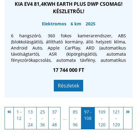
KIA EV4 81,4KWH EARTH PLUS DWP CSOMAG!
KÉSZLETRŐL!
Elektromos
6 km
2025
6 hangszóró, 360 fokos kamerarendszer, ABS
(blokkolásgátló), állítható kormány, álló helyzeti klíma,
Android Auto, Apple CarPlay, ARD (automatikus
távolságtartó), ASR (kipörgésgátló), automata
fényszórókapcsolás, automata távfény, automatikus
segélyhívó, bőr-szövet huzat, bőrkormány, centrálzár,
17 744 000 FT
deréktámasz, digitális kétzónás klíma, digitális
műszeregység, elektromos ablak elöl, elektromos ablak
hátul, elektromos tükör, elektromos ülésállítás
Részletek
vezetőoldal, elektronikus rögzítőfék, első-hátsó
parkolóradar, érintőkijelző, esőszenzor, ESP
(menetstabilizátor), fedélzeti komputer, fokozatmentes
automata sebességváltó, fűthető első és hátsó ülések,
1 -
13
25
37
85
97 -
109
121
fűthető kormány, fűthető tükör, GPS (navigáció),
12
-
-
-
...
-
108
-
-
guminyomás-ellenőrző rendszer, hátsó keresztirányú
24
36
48
96
120
129
forgalomra figyelmeztetés, holttér-figyelő rendszer,
kormányról vezérelhető hifi, ködlámpa, könnyűfém felni,