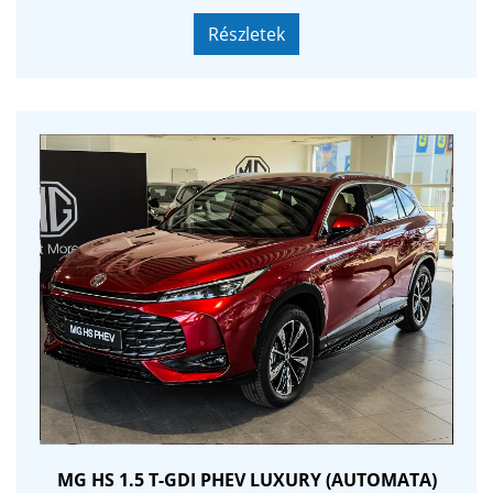
kijelző. Új GOOGLE alapú szolgáltatások, teljesen
testreszabható menüvel. Használt autóját korrekt áron
Részletek
beszámítjuk, szalonunkban több finanszírozó ajánlata
közül választhat! Szeretettel látjuk a GABLINI-nél!
MG HS 1.5 T-GDI PHEV LUXURY (AUTOMATA)