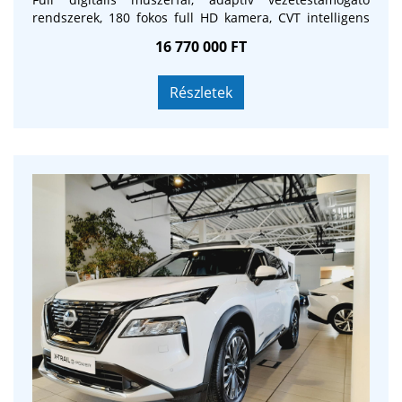
rendszerek, 180 fokos full HD kamera, CVT intelligens
automata váltó 8 virtuális fokozattal! Használt autóját
16 770 000 FT
korrekt áron beszámítjuk, szalonunkban több
finanszírozó ajánlatából választhat!
Részletek