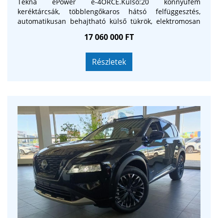
Tekna ePower e-4ORCE.Külső:20 könnyűfém
keréktárcsák, többlengőkaros hátsó felfüggesztés,
automatikusan behajtható külső tükrök, elektromosan
állítható és fűthető tükrök, tolatáskor automatikusan
17 060 000 FT
lehajló külső tükrök memóriafunkcióval, LED fényszórók,
LED adaptív távolsági fényszórók, LED szekvenciális
irányjelzők, Super RED hátsó LED lámpák, esőérzékelős
Részletek
ablaktörlők, automatikus fényszóró, szatén krómozott
alsó oldalsó hűtőrács, tetősín, kéttónusú fényezés,
panoráma üvegtető elektromos napellenzővel, kiváló
minőségű fényes fekete lökhárító betétek és sárvédők,
cápauszony antenna, fedél nélküli üzemanyagbetöltő
fedél.Belső:Prémium steppelt bőrülések Alcantara
betétekkel, Alcantara belső kárpitok, Alcantara
középkonzol és ajtókartámasz, sötét mintázat és szatén
króm betétek, keret nélküli automatikusan sötétedő
belső tükör, napellenző világítással és tükrökkel, teljes
többszínű hangulatvilágítás, fekete fejtámlák, variálható
csomagtér.Kényelem:Kétzónás automata klíma, fűthető
első ülések, fűthető kormánykerék, fűthető szélvédő,
masszázsülések elöl (3 mód), elektromosan állítható
vezető- és utasülés memóriafunkcióval, 4 irányú
elektromos deréktámasz mindkét első ülésnél, kéz