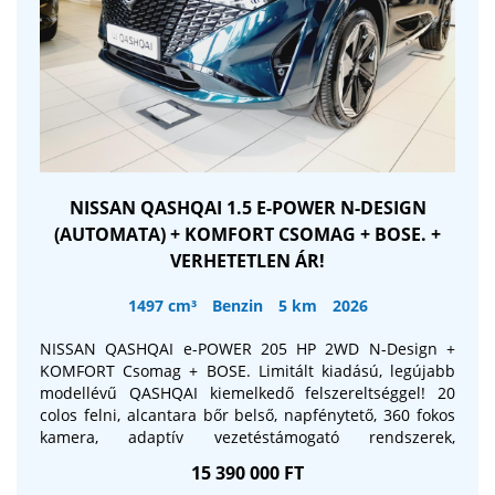
NISSAN QASHQAI 1.5 E-POWER N-DESIGN
(AUTOMATA) + KOMFORT CSOMAG + BOSE. +
VERHETETLEN ÁR!
1497 cm³
Benzin
5 km
2026
NISSAN QASHQAI e-POWER 205 HP 2WD N-Design +
KOMFORT Csomag + BOSE. Limitált kiadású, legújabb
modellévű QASHQAI kiemelkedő felszereltséggel! 20
colos felni, alcantara bőr belső, napfénytető, 360 fokos
kamera, adaptív vezetéstámogató rendszerek,
elektromos memóriás vezetőülés, elektromos
15 390 000 FT
csomagtérajtó, Head up display, 12.3 colos FULL HD