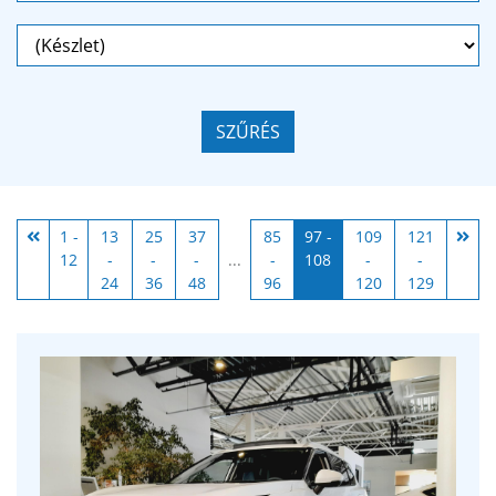
SZŰRÉS
1 -
13
25
37
85
97 -
109
121
12
-
-
-
...
-
108
-
-
24
36
48
96
120
129