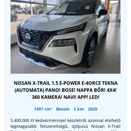
NISSAN X-TRAIL 1.5 E-POWER E-4ORCE TEKNA
(AUTOMATA) PANO! BOSE! NAPPA BŐR! 4X4!
360 KAMERA! NAVI! APP! LED!
1497 cm³
Benzin
5 km
2025
5.400.000 Ft kedvezménnyel készletről, azonnal elvihető
legmagasabb felszereltségű, újtípusú Nissan X-Trail