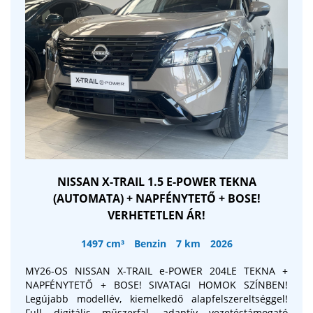
NISSAN X-TRAIL 1.5 E-POWER TEKNA
(AUTOMATA) + NAPFÉNYTETŐ + BOSE!
VERHETETLEN ÁR!
1497 cm³
Benzin
7 km
2026
MY26-OS NISSAN X-TRAIL e-POWER 204LE TEKNA +
NAPFÉNYTETŐ + BOSE! SIVATAGI HOMOK SZÍNBEN!
Legújabb modellév, kiemelkedő alapfelszereltséggel!
Full digitális műszerfal, adaptív vezetéstámogató