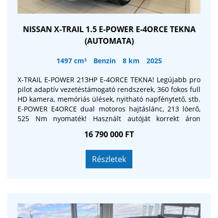
NISSAN X-TRAIL 1.5 E-POWER E-4ORCE TEKNA
(AUTOMATA)
1497 cm³
Benzin
8 km
2025
X-TRAIL E-POWER 213HP E-4ORCE TEKNA! Legújabb pro
pilot adaptív vezetéstámogató rendszerek, 360 fokos full
HD kamera, memóriás ülések, nyitható napfénytető, stb.
E-POWER E4ORCE dual motoros hajtáslánc, 213 lóerő,
525 Nm nyomaték! Használt autóját korrekt áron
beszámítjuk, szalonunkban több finanszírozó
16 790 000 FT
ajánlatából választhat!
Részletek