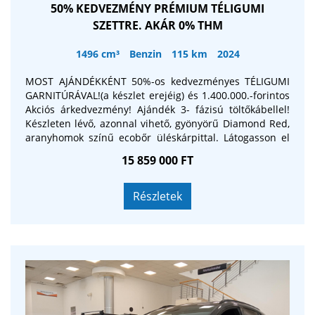
50% KEDVEZMÉNY PRÉMIUM TÉLIGUMI
SZETTRE. AKÁR 0% THM
1496 cm³
Benzin
115 km
2024
MOST AJÁNDÉKKÉNT 50%-os kedvezményes TÉLIGUMI
GARNITÚRÁVAL!(a készlet erejéig) és 1.400.000.-forintos
Akciós árkedvezmény! Ajándék 3- fázisú töltőkábellel!
Készleten lévő, azonnal vihető, gyönyörű Diamond Red,
aranyhomok színű ecobőr üléskárpittal. Látogasson el
szalonunkba, ahol megtekinthető az autó, és Bevezető
15 859 000 FT
Akciós áron készletről azonnal megvásárolhatja! Fedezd
fel a jövő vezetését az MG HS PHEV LUXURYVAL! Lépj be
a plug-in hibrid technológia világába stílusosan és
Részletek
tudatosan! Az MG HS PHEV Comfort nemcsak modern
megjelenésével hódít, hanem akár 100 km tisztán
elektromos hatótávjával és mindössze 0,54 l/100 km-es
fogyasztásával a fenntarthatóság új szintjét képviseli. A
272 lóerős teljesítmény lenyűgöző dinamizmust biztosít,
miközben az automata váltó és az elsőkerék-meghajtás
gondoskodik a könnyed, kényelmes vezetésről városban
és országúton egyaránt. A gazdag alapfelszereltség