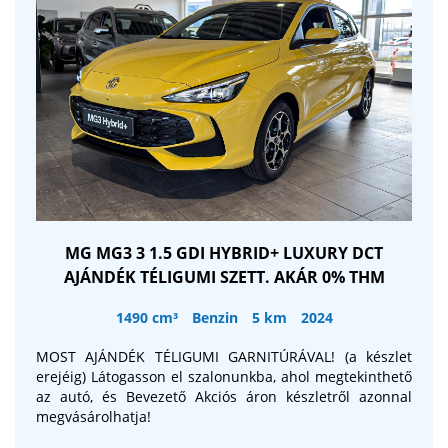
MG MG3 3 1.5 GDI HYBRID+ LUXURY DCT
AJÁNDÉK TÉLIGUMI SZETT. AKÁR 0% THM
1490 cm³
Benzin
5 km
2024
MOST AJÁNDÉK TÉLIGUMI GARNITÚRÁVAL! (a készlet
erejéig) Látogasson el szalonunkba, ahol megtekinthető
az autó, és Bevezető Akciós áron készletről azonnal
megvásárolhatja!