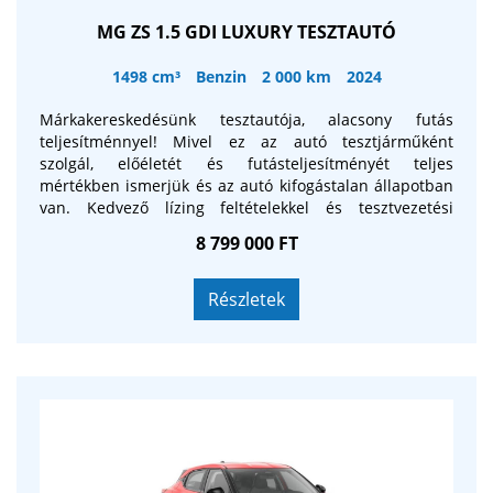
MG ZS 1.5 GDI LUXURY TESZTAUTÓ
1498 cm³
Benzin
2 000 km
2024
Márkakereskedésünk tesztautója, alacsony futás
teljesítménnyel! Mivel ez az autó tesztjárműként
szolgál, előéletét és futásteljesítményét teljes
mértékben ismerjük és az autó kifogástalan állapotban
van. Kedvező lízing feltételekkel és tesztvezetési
lehetőségekkel várjuk Önt! A tesztautóval kapcsolatos
8 799 000 FT
információkat telefonon vagy személyesen elmondjuk.
Az árváltozás jogát fenntartjuk.
Részletek