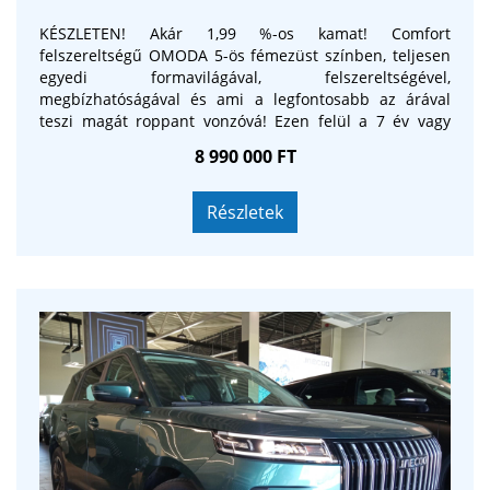
KÉSZLETEN! Akár 1,99 %-os kamat! Comfort
felszereltségű OMODA 5-ös fémezüst színben, teljesen
egyedi formavilágával, felszereltségével,
megbízhatóságával és ami a legfontosabb az árával
teszi magát roppant vonzóvá! Ezen felül a 7 év vagy
1.000.000 km-es motorgarancia is sokat elárul. Pontos
8 990 000 FT
felszereltségét illetően érdeklődjön kollégáinknál, akik
készséggel állnak rendelkezésükre! Kedvező
finanszírozásra valamint autóbeszámításra is van
Részletek
lehetősége nálunk!