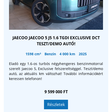
JAECOO JAECOO 5 J5 1.6 TGDI EXCLUSIVE DCT
TESZT/DEMO AUTÓ!
1598 cm³
Benzin
4 000 km
2025
Eladó egy 1.6-os turbós négyhengeres benzinmotorral
szerelt Jaecoo 5, Exclusive felszereltséggel. Teszt/demo
autó, az aktuális km változhat! További információkért
keressen telefonon!
9 599 000 FT
Részletek