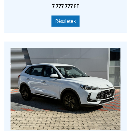
utastérModern infotainment rendszerFejlett
7 777 777 FT
vezetéstámogató és biztonsági rendszerekGazdaságos,
mégis dinamikus motorKedvező fenntartási költségekA
hírdetésben szereplő kép illusztráció. Az akciós ár
Részletek
visszavonásig, illetve a készlet erejéig érvényes!