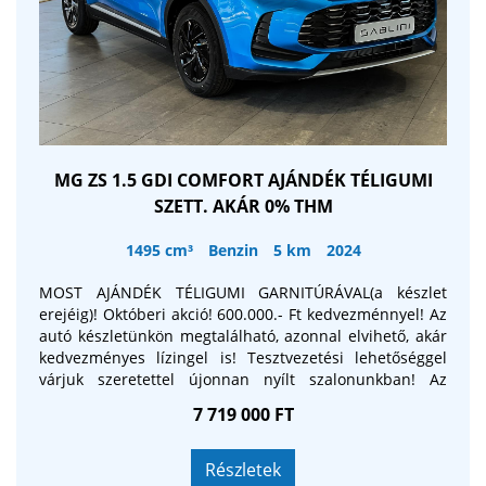
MG ZS 1.5 GDI COMFORT AJÁNDÉK TÉLIGUMI
SZETT. AKÁR 0% THM
1495 cm³
Benzin
5 km
2024
MOST AJÁNDÉK TÉLIGUMI GARNITÚRÁVAL(a készlet
erejéig)! Októberi akció! 600.000.- Ft kedvezménnyel! Az
autó készletünkön megtalálható, azonnal elvihető, akár
kedvezményes lízingel is! Tesztvezetési lehetőséggel
várjuk szeretettel újonnan nyílt szalonunkban! Az
árváltozás jogát fenntartjuk.
7 719 000 FT
Részletek