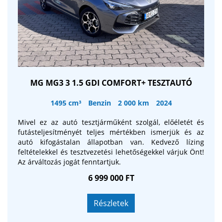
MG MG3 3 1.5 GDI COMFORT+ TESZTAUTÓ
1495 cm³
Benzin
2 000 km
2024
Mivel ez az autó tesztjárműként szolgál, előéletét és
futásteljesítményét teljes mértékben ismerjük és az
autó kifogástalan állapotban van. Kedvező lízing
feltételekkel és tesztvezetési lehetőségekkel várjuk Önt!
Az árváltozás jogát fenntartjuk.
6 999 000 FT
Részletek