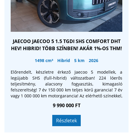
JAECOO JAECOO 5 1.5 TGDI SHS COMFORT DHT
HEV! HIBRID! TÖBB SZÍNBEN! AKÁR 1%-OS THM!
1498 cm³
Hibrid
5 km
2026
Előrendelt, készletre érkező Jaecoo 5 modellek, a
legújabb SHS (full-hibrid) változatban! 224 lóerős
teljesítmény, alacsony fogyasztás, kimagasló
felszereltség! 7 év 150 000 km teljes körű garancia! 7 év
vagy 1 000 000 km motorgarancia! Az elérhető színekkel,
illetve a várható beérkezés dátumával kapcsolatban
9 990 000 FT
keressen telefonon! A hirdetés tájékoztató jellegű, a
képek illusztrációk! Az akció feltételeiről érdeklődjön!
Részletek