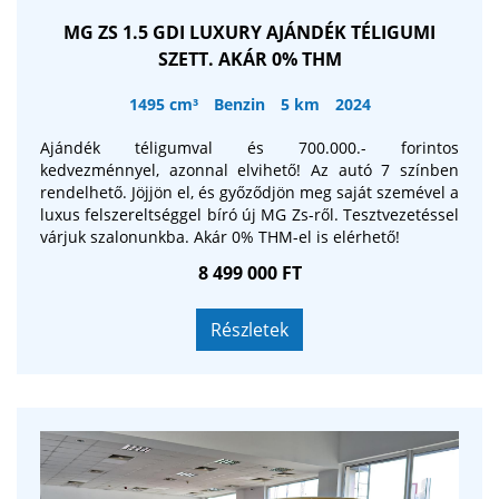
MG ZS 1.5 GDI LUXURY AJÁNDÉK TÉLIGUMI
SZETT. AKÁR 0% THM
1495 cm³
Benzin
5 km
2024
Ajándék téligumval és 700.000.- forintos
kedvezménnyel, azonnal elvihető! Az autó 7 színben
rendelhető. Jöjjön el, és győződjön meg saját szemével a
luxus felszereltséggel bíró új MG Zs-ről. Tesztvezetéssel
várjuk szalonunkba. Akár 0% THM-el is elérhető!
8 499 000 FT
Részletek