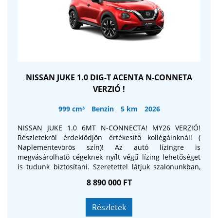
NISSAN JUKE 1.0 DIG-T ACENTA N-CONNETA
VERZIÓ !
999 cm³
Benzin
5 km
2026
NISSAN JUKE 1.0 6MT N-CONNECTA! MY26 VERZIÓ!
Részletekről érdeklődjön értékesítő kollégáinknál! (
Naplementevörös szín)! Az autó lízingre is
megvásárolható cégeknek nyílt végű lízing lehetőséget
is tudunk biztosítani. Szeretettel látjuk szalonunkban,
ahol részletesen be tudjuk mutatni a modellt!
8 890 000 FT
Részletek