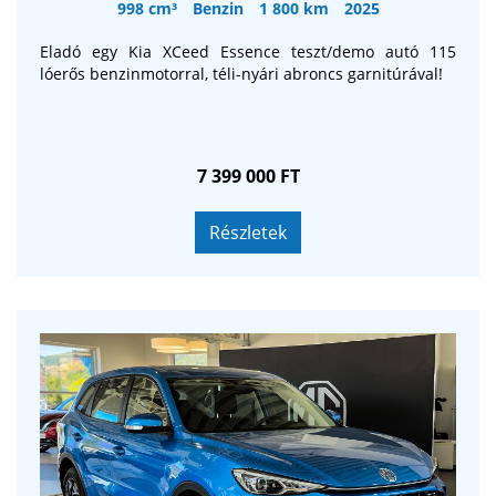
998 cm³
Benzin
1 800 km
2025
Eladó egy Kia XCeed Essence teszt/demo autó 115
lóerős benzinmotorral, téli-nyári abroncs garnitúrával!
7 399 000 FT
Részletek