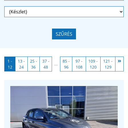
SZŰRÉS
1 -
13 -
25 -
37 -
85 -
97 -
109 -
121 -
...
12
24
36
48
96
108
120
129