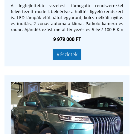
A legfejlettebb vezetést támogató rendszerekkel
felvértezett modell, beleértve a holttér figyelő rendszert
is. LED lámpák elől-hátul egyaránt, kulcs nélküli nyitás
és indítás, 2 zónás automata klíma. Parkoló kamera és
radar. Ajándék ezüst metál fényezés és 5 év / 100 E Km
garancia
9 979 000 FT
Részletek